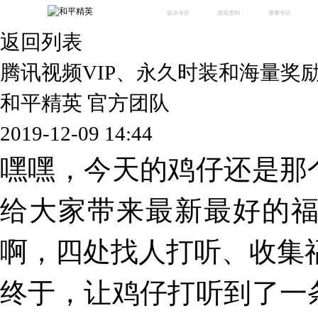
版本专区
游戏资料
赛事专区
返回列表
最新版本
新闻资讯
赛事中心
版本中心
攻略中心
巅峰赛
腾讯视频VIP、永久时装和海量奖
体验服
视频中心
授权赛
腾
绿洲启元
武器库
和平精英 官方团队
故事站
2019-12-09 14:44
嘿嘿，今天的鸡仔还是那
给大家带来最新最好的
啊，四处找人打听、收集
终于，让鸡仔打听到了一