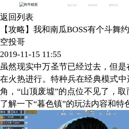
版本专区
游戏资料
赛事专区
返回列表
最新版本
新闻资讯
赛事中心
版本中心
攻略中心
巅峰赛
【攻略】我和南瓜BOSS有个斗舞
体验服
视频中心
授权赛
腾
绿洲启元
武器库
空投哥
故事站
2019-11-15 11:55
虽然现实中万圣节已经过去，但是
在火热进行。特种兵在经典模式中
角，“山顶废墟”的点位不见了，取
了解一下“暮色镇”的玩法内容和特