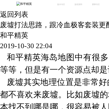
版本专区
游戏资料
赛事专区
返回列表
最新版本
新闻资讯
赛事中心
版本中心
攻略中心
巅峰赛
废墟打法思路，跟冷血极客套装更
体验服
视频中心
授权赛
腾
绿洲启元
武器库
和平精英
故事站
2019-10-30 22:04
和平精英海岛地图中有很多
等等，但是有一个资源点
却是
废墟其实地理位置是非常好
都不喜欢来废墟。比如废墟的
本找不到哪是哪，很容易被人