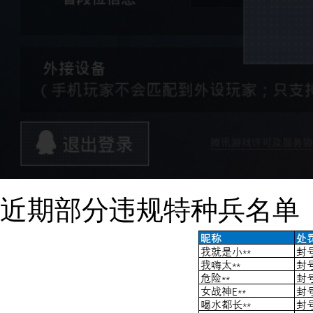
近期部分违规特种兵名单