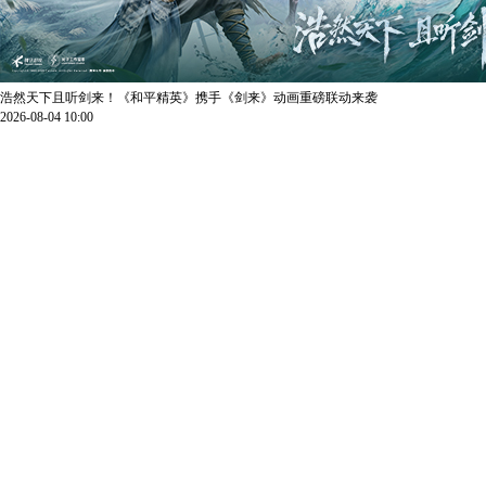
浩然天下且听剑来！《和平精英》携手《剑来》动画重磅联动来袭
2026-08-04 10:00