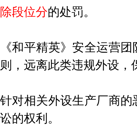
除段位分
的处罚。
《和平精英》安全运营团
则，远离此类违规外设，
针对相关外设生产厂商的
讼的权利。