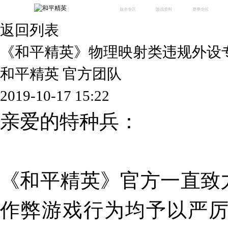
版本专区
游戏资料
赛事专区
返回列表
最新版本
新闻资讯
赛事中心
版本中心
攻略中心
巅峰赛
《和平精英》物理映射类违规外设
体验服
视频中心
授权赛
腾
绿洲启元
武器库
和平精英 官方团队
故事站
2019-10-17 15:22
亲爱的特种兵：
《和平精英》官方一直致
作弊游戏行为均予以严