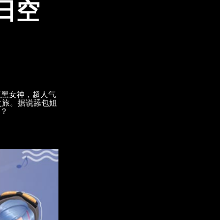
日空
腹黑女神，超人气
之旅。据说舔包姐
？