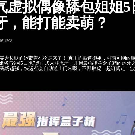
气虚拟偶像舔包姐姐5
牙，能打能卖萌？
05 15:33
美大长腿的她带着礼物走来了！ 真正的霸道御姐，可萌可刚的
姐将与9月5日晚7点正式入驻虎牙，开启最强指挥盒子精的虎牙
磁场超强，快递都会自动送上门来哦，不跟胖虎一起订阅走一波