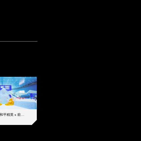
-6℃雪赚一夏！和平精英 x 前海冰雪世界 8月潮雪节，万份补给已就位
坐标加密护航，实力决胜精英战场
2026-07-30 18:50
2026-07-29 