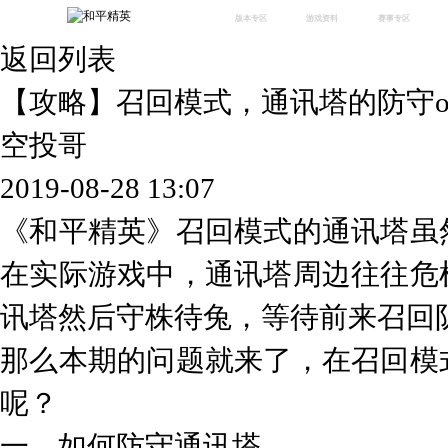
版本专区
游戏资料
赛事专区
返回列表
最新版本
新闻资讯
赛事中心
版本中心
攻略中心
巅峰赛
【攻略】召回模式，通讯塔的防守o
体验服
视频中心
授权赛
腾
绿洲启元
武器库
空投哥
故事站
2019-08-28 13:07
《和平精英》召回模式的通讯塔虽
在实际游戏中，通讯塔周边往往危
讯塔然后守株待兔，等待前来召回
那么本期的问题就来了，在召回模
呢？
一、如何防守通讯塔