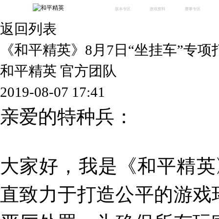
版本专区
游戏资料
赛事专区
返回列表
最新版本
新闻资讯
赛事中心
版本中心
攻略中心
巅峰赛
《和平精英》8月7日“坐挂车”专项
体验服
视频中心
授权赛
腾
绿洲启元
武器库
和平精英 官方团队
故事站
2019-08-07 17:41
亲爱的特种兵：
大家好，我是《和平精英
直致力于打造公平的游戏