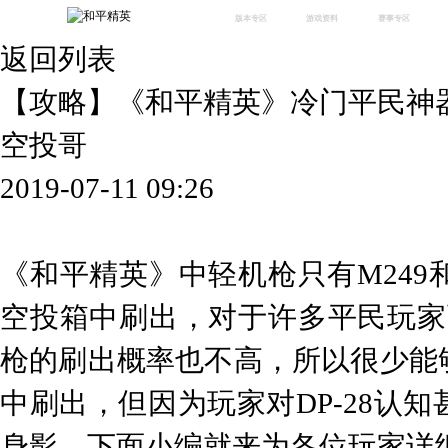
版本专区
游戏资料
赛事专区
返回列表
最新版本
新闻资讯
赛事中心
版本中心
攻略中心
巅峰赛
【攻略】《和平精英》冷门平民神器D
体验服
视频中心
授权赛
腾
绿洲启元
武器库
空投哥
故事站
2019-07-11 09:26
《和平精英》中轻机枪只有M249和
空投箱中刷出，对于许多平民玩家
枪的刷出概率也不高，所以很少能够使
中刷出，但因为玩家对DP-28认
身影，下面小编就来为各位玩家详细