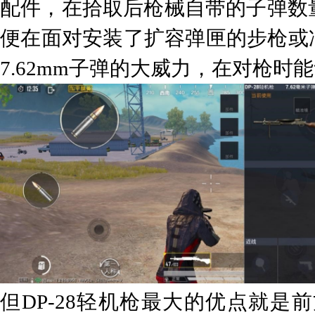
配件，在拾取后枪械自带的子弹数量
便在面对安装了扩容弹匣的步枪或
7.62mm子弹的大威力，在对枪时
但DP-28轻机枪最大的优点就