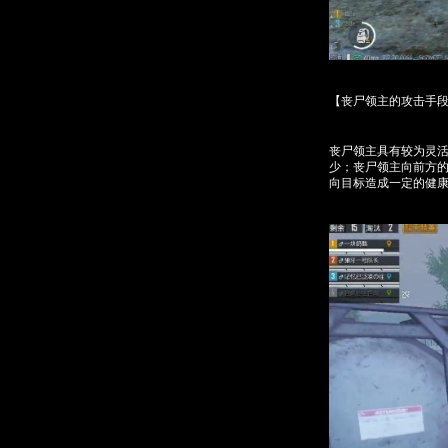
【丧尸领主的攻击手
丧尸领主具有较为灵
少；丧尸领主向前方
向目标造成一定的健