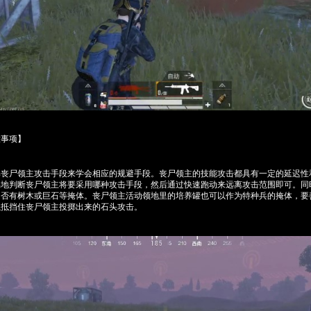
意事项】
解丧尸领主攻击手段来学会相应的规避手段。丧尸领主的技能攻击都具有一定的延迟性
易地判断丧尸领主将要采用哪种攻击手段，然后通过快速跑动来远离攻击范围即可。同
是否有树木或巨石等掩体。丧尸领主活动领地里的培养罐也可以作为特种兵的掩体，要
以抵挡住丧尸领主投掷出来的石头攻击。