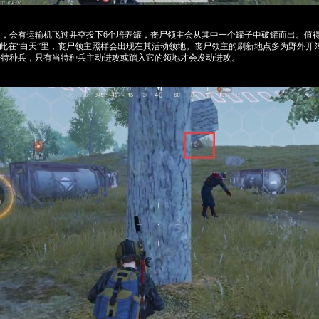
置，会有运输机飞过并空投下6个培养罐，丧尸领主会从其中一个罐子中破罐而出。值
因此在“白天”里，丧尸领主照样会出现在其活动领地。丧尸领主的刷新地点多为野外开
击特种兵，只有当特种兵主动进攻或踏入它的领地才会发动进攻。