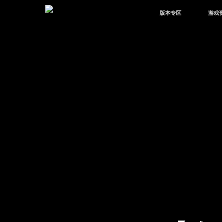
版本专区
游戏
最新版本
新闻
版本中心
攻略
体验服
视频
绿洲启元
武器
故事