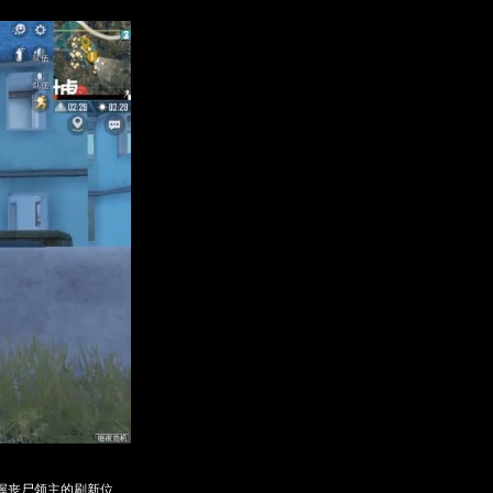
握丧尸领主的刷新位