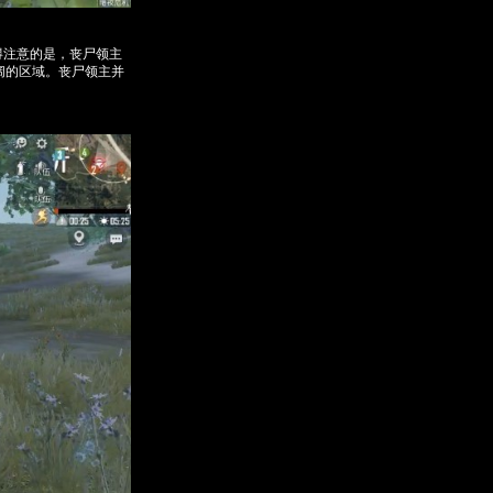
得注意的是，丧尸领主
阔的区域。丧尸领主并