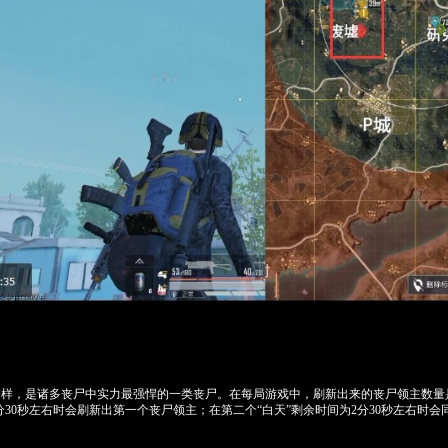
一样，是诸多丧尸中实力最强悍的一类丧尸。在每局游戏中，刷新出来的丧尸领主数量
1分30秒左右时会刷新出第一个丧尸领主；在第二个“白天”剩余时间为2分30秒左右时