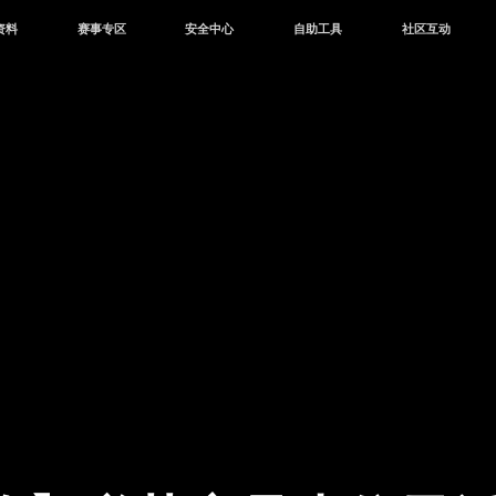
资料
赛事专区
安全中心
自助工具
社区互动
资讯
赛事中心
安全站
CDK兑换
和平营地
中心
巅峰赛
成长守护平台
客服专区
官方公众号
中心
授权赛
腾讯游戏防沉迷
作者入驻
微信用户社区
库
高校认证
QQ用户社区
站
官方微博