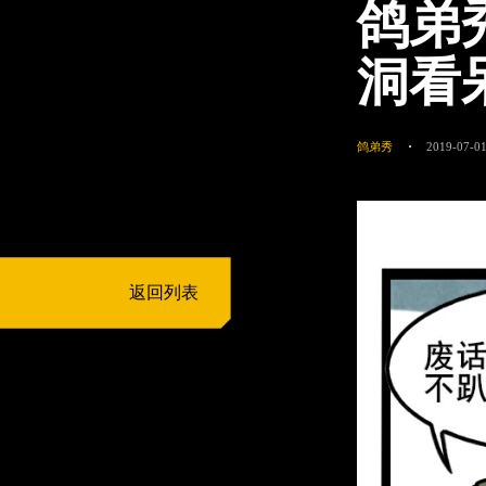
鸽弟
洞看
鸽弟秀
2019-07-01
返回列表