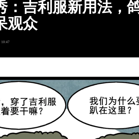
秀：吉利服新用法，
呆观众
 10:47