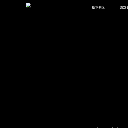
版本专区
游戏
最新版本
新闻
版本中心
攻略
体验服
视频
绿洲启元
武器
故事