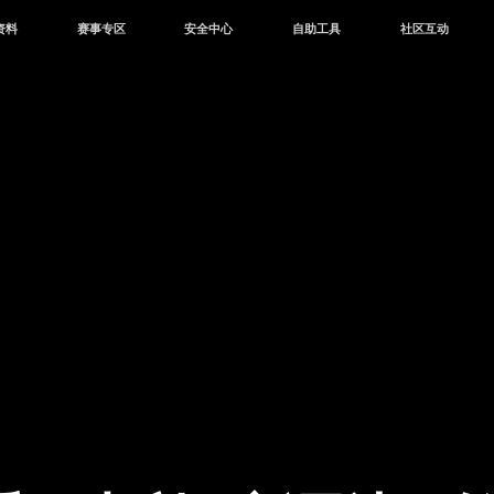
资料
赛事专区
安全中心
自助工具
社区互动
资讯
赛事中心
安全站
CDK兑换
和平营地
中心
巅峰赛
成长守护平台
客服专区
官方公众号
中心
授权赛
腾讯游戏防沉迷
作者入驻
微信用户社区
库
高校认证
QQ用户社区
站
官方微博