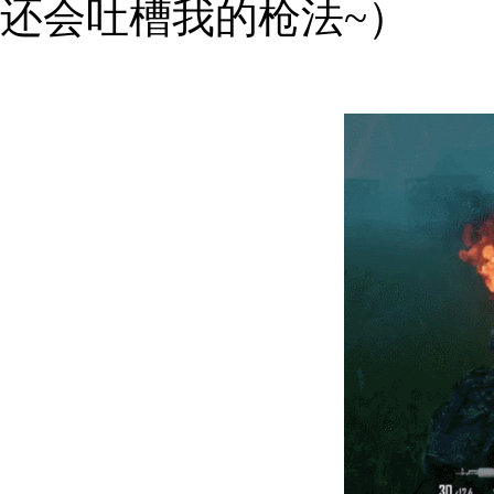
还会吐槽我的枪法~）