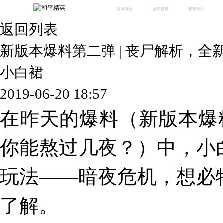
版本专区
游戏资料
赛事专区
返回列表
最新版本
新闻资讯
赛事中心
版本中心
攻略中心
巅峰赛
新版本爆料第二弹 | 丧尸解析，
体验服
视频中心
授权赛
腾
绿洲启元
武器库
小白裙
故事站
2019-06-20 18:57
在昨天的爆料（
新版本爆
你能熬过几夜？
）中，小
玩法——暗夜危机，想必
了解。