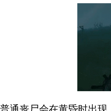
普通丧尸会在
黄昏时
出现