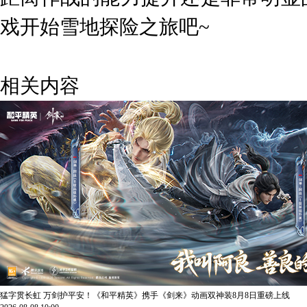
戏开始雪地探险之旅吧~
相关内容
猛字贯长虹 万剑护平安！《和平精英》携手《剑来》动画双神装8月8日重磅上线