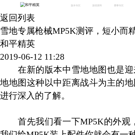
版本专区
游戏资料
赛事专区
返回列表
最新版本
新闻资讯
赛事中心
版本中心
攻略中心
巅峰赛
雪地专属枪械MP5K测评，短小而
体验服
视频中心
授权赛
腾
绿洲启元
武器库
和平精英
故事站
2019-06-12 11:28
在新的版本中雪地地图也是迎来
地地图这种以中距离战斗为主的地
进行深入的了解。
首先我们看一下MP5K的外观
我们给MP5K装上配件你就会有一