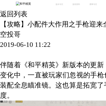
版本专区
游戏资料
赛事专区
返回列表
最新版本
新闻资讯
赛事中心
版本中心
攻略中心
巅峰赛
【攻略】小配件大作用之手枪迎来
体验服
视频中心
授权赛
腾
绿洲启元
武器库
空投哥
故事站
2019-06-10 11:22
伴随着《和平精英》新版本的更新
变化中，一直被玩家们忽视的手枪
装配全息瞄准镜。这也算是拓宽了
度。