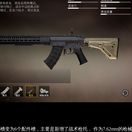
槽变为6个配件槽，主要是新增了战术枪托， 作为7.62mm的枪