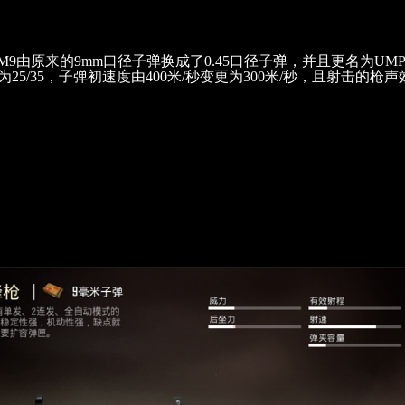
PM9由原来的9mm口径子弹换成了0.45口径子弹，并且更名为UM
低为25/35，子弹初速度由400米/秒变更为300米/秒，且射击的枪