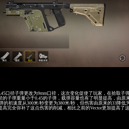
0.45口径子弹更改为9mm口径，这次变化促使了玩家，在拾取子
径的子弹重量小于0.45的子弹，载弹容量也有了明显提高，由原来的
子弹的初速度从300米/秒变更为380米/秒，但伤害由原来的33降低
高完全弥补了这点伤害的削减，相比之前的Vector更加提高了