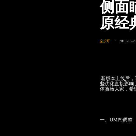
侧面
原经
空投哥
2019-05-29
新版本上线后，
些优化直接影响
体验给大家，希
一、UMP9调整