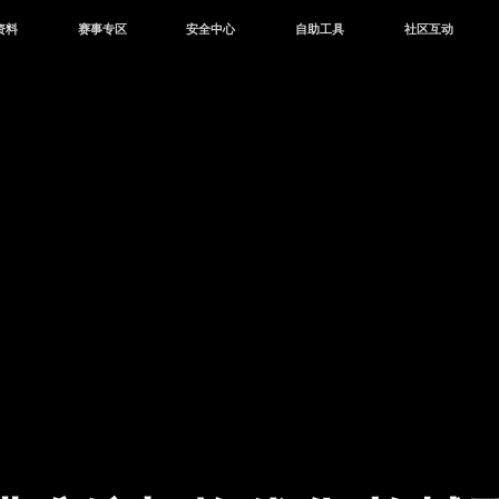
资料
赛事专区
安全中心
自助工具
社区互动
资讯
赛事中心
安全站
CDK兑换
和平营地
中心
巅峰赛
成长守护平台
客服专区
官方公众号
中心
授权赛
腾讯游戏防沉迷
作者入驻
微信用户社区
库
高校认证
QQ用户社区
站
官方微博