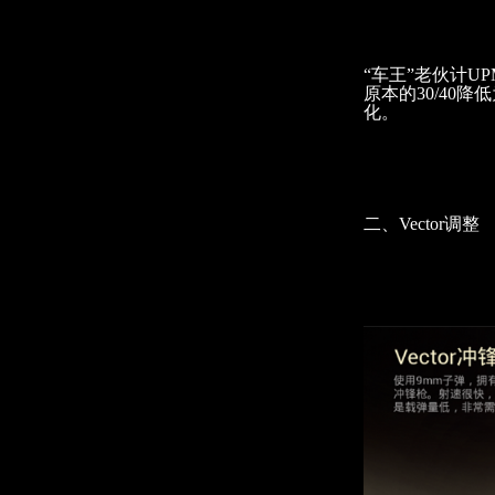
“车王”老伙计U
原本的30/40降
化。
二、Vector调整