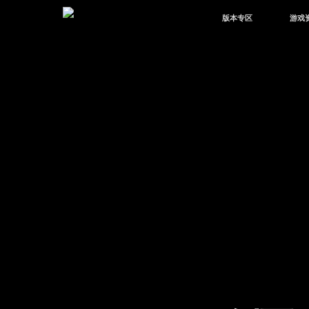
版本专区
游戏
最新版本
新闻
版本中心
攻略
体验服
视频
绿洲启元
武器
故事