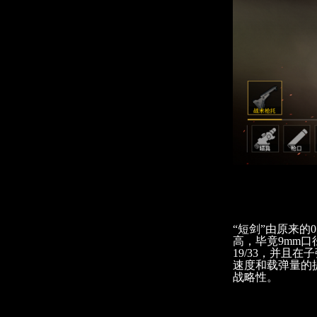
“短剑”由原来的
高，毕竟9mm口
19/33，并且在
速度和载弹量的提
战略性。