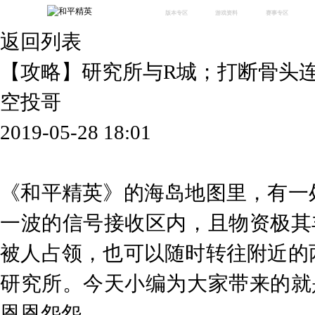
版本专区
游戏资料
赛事专区
返回列表
最新版本
新闻资讯
赛事中心
版本中心
攻略中心
巅峰赛
【攻略】研究所与R城；打断骨头连
体验服
视频中心
授权赛
腾
绿洲启元
武器库
空投哥
故事站
2019-05-28 18:01
《和平精英》的海岛地图里，有一
一波的信号接收区内，且物资极其
被人占领，也可以随时转往附近的
研究所。今天小编为大家带来的就
恩恩怨怨。