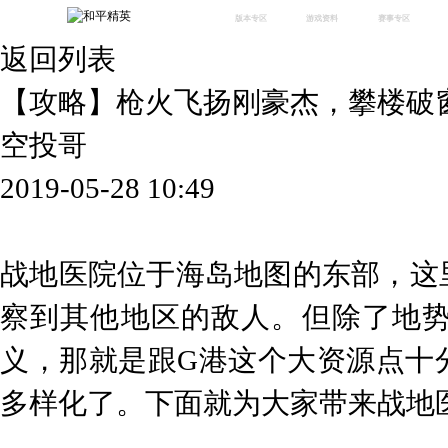
版本专区
游戏资料
赛事专区
返回列表
最新版本
新闻资讯
赛事中心
版本中心
攻略中心
巅峰赛
【攻略】枪火飞扬刚豪杰，攀楼破
体验服
视频中心
授权赛
腾
绿洲启元
武器库
空投哥
故事站
2019-05-28 10:49
战地医院位于海岛地图的东部，这
察到其他地区的敌人。但除了地
义，那就是跟G港这个大资源点十
多样化了。下面就为大家带来战地