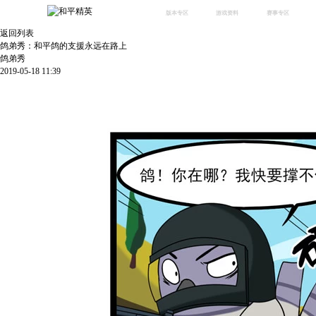
版本专区
游戏资料
赛事专区
返回列表
最新版本
新闻资讯
赛事中心
鸽弟秀：和平鸽的支援永远在路上
版本中心
攻略中心
巅峰赛
鸽弟秀
2019-05-18 11:39
体验服
视频中心
授权赛
腾
绿洲启元
武器库
故事站