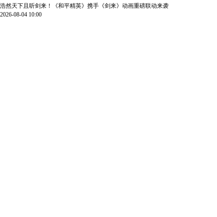
浩然天下且听剑来！《和平精英》携手《剑来》动画重磅联动来袭
2026-08-04 10:00