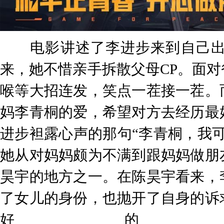
电影讲述了李进步来到自己出生
来，她不惜亲手拆散父母CP。面
喉等大招连发，笑点一茬接一茬。
妈李青桐的爱，希望对方去经历最
进步袒露心声的那句“李青桐，我
她从对妈妈颇为不满到跟妈妈做朋
昊宇的地方之一。在陈昊宇看来，
了女儿的身份，也抛开了自身的诉
好的