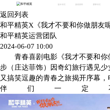
版本专区
游戏资料
赛事专区
返回列表
最新版本
新闻资讯
赛事中心
版本中心
攻略中心
巅峰赛
和平精英X《我才不要和你做朋友
体验服
视频中心
授权赛
腾
绿洲启元
武器库
和平精英运营团队
故事站
2024-06-07 10:00
青春喜剧电影《我才不要和你做
步（庄达菲饰）因奇幻旅行遇见少
又搞笑逗趣的青春之旅揭开序幕，
伴们一定