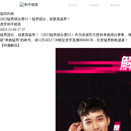
版本专区
游戏资料
赛事专区
返回列表
最新版本
新闻资讯
赛事中心
2023猛男擂台赛S1！猛男擂台，就要真猛男！
版本中心
攻略中心
巅峰赛
虎牙和平精英
2023-12-04 17:37
体验服
视频中心
授权赛
腾
猛男擂台，就要真猛男！《
2023猛男擂台赛S1》作为首届官方授权单挑擂台赛事。
绿洲启元
武器库
获
“单挑猛男”的称号。请
12月4日17:30
锁定虎牙直播间
660136
，欣赏猛男刚枪盛宴！
故事站
【特邀解说】