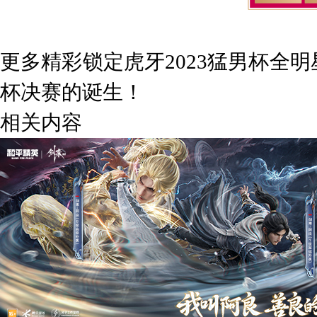
更多精彩锁定虎牙
2
023
猛男杯全明
杯决赛的诞生
！
相关内容