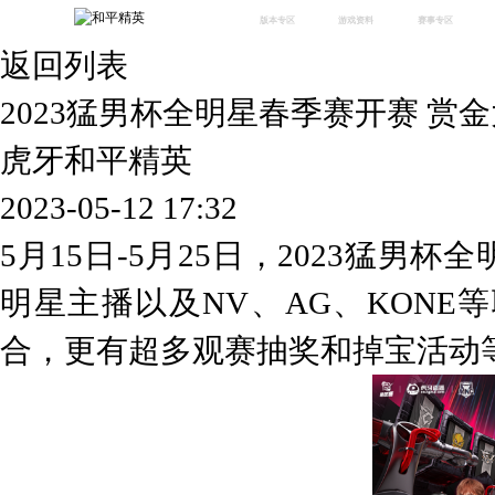
版本专区
游戏资料
赛事专区
返回列表
最新版本
新闻资讯
赛事中心
版本中心
攻略中心
巅峰赛
2023猛男杯全明星春季赛开赛 赏
体验服
视频中心
授权赛
腾
绿洲启元
武器库
虎牙和平精英
故事站
2023-05-12 17:32
5月15日-5月25日，2023猛男
明星主播以及
N
V
、
AG
、
KONE
合
，
更有超多观赛抽奖和掉宝活动