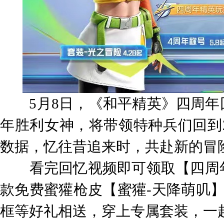
5月8日，《和平精英》四周年
年胜利女神，将带领特种兵们回到2
数据，忆往昔追来时，共赴新的冒
看完回忆视频即可领取【四周年
款免费蜜獾枪皮【蜜獾-天降萌叽】
框等好礼相送，穿上专属套装，一