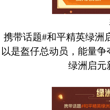
携带话题#和平精英绿洲
以是盔仔总动员，能量争
绿洲启元