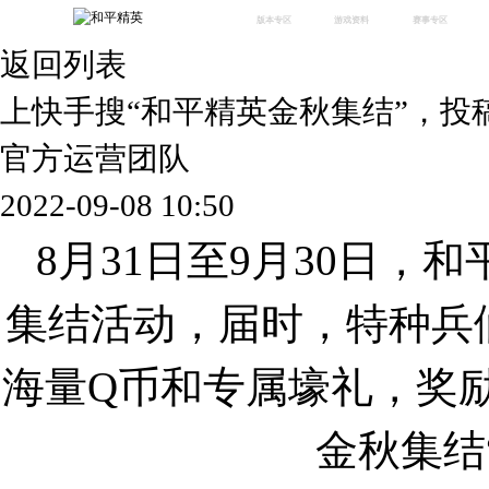
版本专区
游戏资料
赛事专区
返回列表
最新版本
新闻资讯
赛事中心
版本中心
攻略中心
巅峰赛
上快手搜“和平精英金秋集结”，投
体验服
视频中心
授权赛
腾
绿洲启元
武器库
官方运营团队
故事站
2022-09-08 10:50
8月31日至9月30日，
集结活动，届时，特种兵
海量Q币和专属壕礼，奖
金秋集结