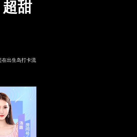
，超甜
一起在出生岛打卡流