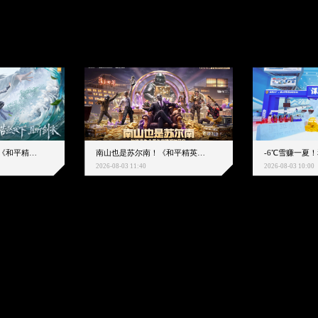
浩然天下且听剑来！《和平精英》携手《剑来》动画重磅联动来袭
南山也是苏尔南！《和平精英》地铁逃生2周年爽赚派对重磅来袭
2026-08-03 11:40
2026-08-03 10:00