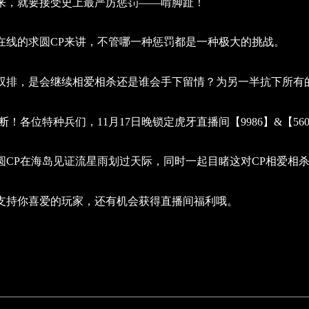
来，就要接受史上最严厉惩罚——啃脚趾！
在线的求圆CP来讲，不管哪一种惩罚都是一种极大的挑战。
双排，是会继续相爱相杀还是谁会手下留情？为另一半抗下所有
断！各位特种兵们，11月17日晚锁定虎牙直播间【9986】&【560
圆CP在海岛见证流星雨划过天际，同时一起目睹这对CP相爱相杀
支持你喜爱的玩家，还有机会获得直播间福利哦。