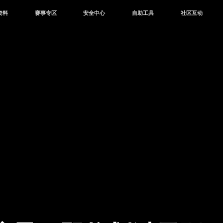
资料
赛事专区
安全中心
自助工具
社区互动
资讯
赛事中心
安全站
CDK兑换
和平营地
中心
巅峰赛
成长守护平台
客服专区
官方公众号
中心
授权赛
腾讯游戏防沉迷
作者入驻
微信用户社区
库
高校认证
QQ用户社区
站
官方微博