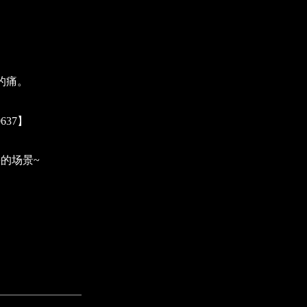
的痛。
637】
的场景~