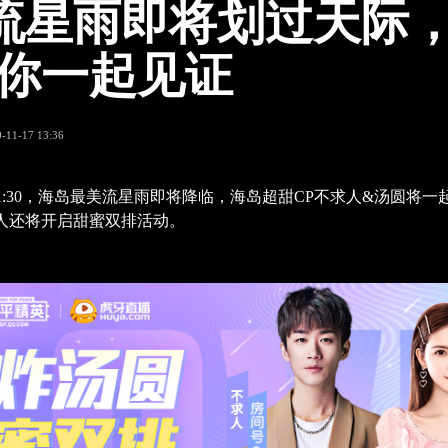
流星雨即将划过天际
带你一起见证
-11-17 13:36
00-21:30，海岛最美流星雨即将降临，海岛超甜CP不求人&汤圆将
人还将开启甜蜜双排活动。