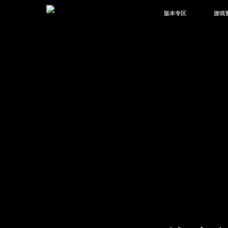
版本专区
游戏
最新版本
新闻
版本中心
攻略
体验服
视频
绿洲启元
武器
故事