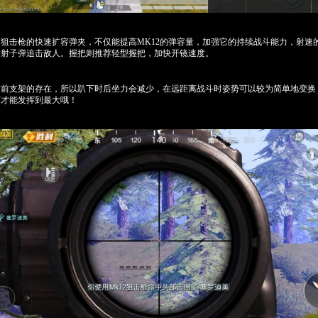
狙击枪的快速扩容弹夹，不仅能提高MK12的弹容量，加强它的持续战斗能力，射速的
发射子弹追击敌人。握把则推荐轻型握把，加快开镜速度。
前支架的存在，所以趴下时后坐力会减少，在远距离战斗时姿势可以较为简单地变换，
下才能发挥到最大哦！