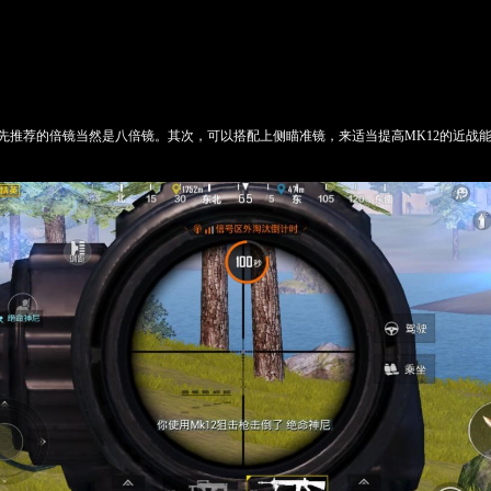
首先推荐的倍镜当然是八倍镜。其次，可以搭配上侧瞄准镜，来适当提高MK12的近战