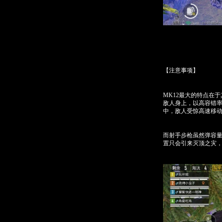
【注意事项】
MK12最大的特点在
敌人身上，以高容错
中，敌人受惊高速移
而射手步枪虽然弹容
置只会引来灭顶之灾