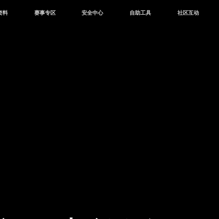
资料
赛事专区
安全中心
自助工具
社区互动
资讯
赛事中心
安全站
CDK兑换
和平营地
中心
巅峰赛
成长守护平台
客服专区
官方公众号
中心
授权赛
腾讯游戏防沉迷
作者入驻
微信用户社区
库
高校认证
QQ用户社区
站
官方微博