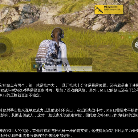
，它的缺点有两个，第一就是枪声大，一旦开枪就十分容易暴露位置。还有就是由于使用5.
程战斗时淘汰对手需要更多时间，增加了游戏的风险。另外，MK12的缺点还在于没
K12的压枪就更加不稳定。
于其他射手步枪来说单发威力以及射速都不突出，在近距离战斗时，MK12需要水平操
影响，从而击倒敌人，这对一般玩家来说很难掌控，因此建议将MK12作为纯粹的远
能掩盖它巨大的优势，首先它有着与轻机枪一样的前支架，这使得玩家趴下时后坐力会
比起栓动狙击那需要收镜的特性来说更加好用。