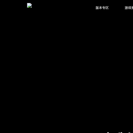
版本专区
游戏
最新版本
新闻
版本中心
攻略
体验服
视频
绿洲启元
武器
故事