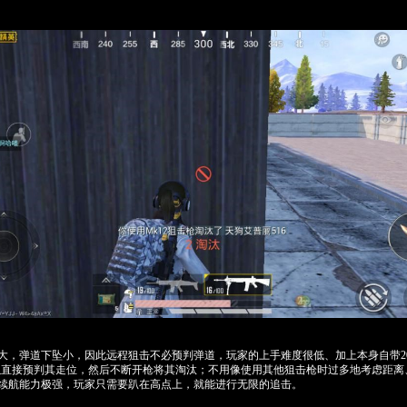
度大，弹道下坠小，因此远程狙击不必预判弹道，玩家的上手难度很低、加上本身自带2
以直接预判其走位，然后不断开枪将其淘汰；不用像使用其他狙击枪时过多地考虑距离
程续航能力极强，玩家只需要趴在高点上，就能进行无限的追击。