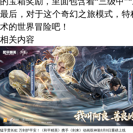
的宝箱奖励，里面包含着“三级甲”
最后，对于这个奇幻之旅模式，特
术的世界冒险吧！
相关内容
猛字贯长虹 万剑护平安！《和平精英》携手《剑来》动画双神装8月8日重磅上线