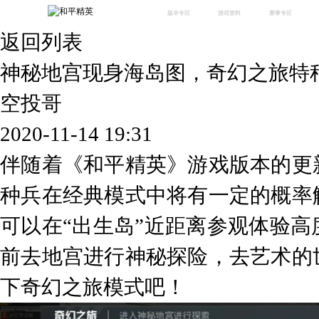
版本专区
游戏资料
赛事专区
返回列表
最新版本
新闻资讯
赛事中心
版本中心
攻略中心
巅峰赛
神秘地宫现身海岛图，奇幻之旅特
体验服
视频中心
授权赛
腾
绿洲启元
武器库
空投哥
故事站
2020-11-14 19:31
伴随着《和平精英》游戏版本的更
种兵在经典模式中将有一定的概率
可以在“出生岛”近距离参观体验
前去地宫进行神秘探险，去艺术的
下奇幻之旅模式吧！