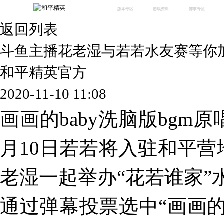
版本专区
游戏资料
赛事专区
返回列表
最新版本
新闻资讯
赛事中心
版本中心
攻略中心
巅峰赛
斗鱼主播花老湿与若若水友赛等你
体验服
视频中心
授权赛
腾
绿洲启元
武器库
和平精英官方
故事站
2020-11-10 11:08
画画的baby洗脑版bgm
月10日若若将入驻和平营
老湿一起举办“花若谁家”
通过弹幕投票选中“画画的