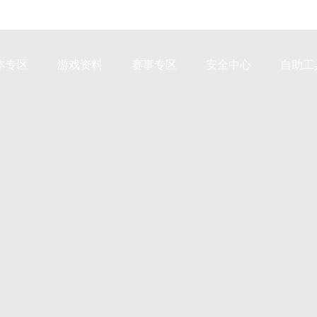
本专区
游戏资料
赛事专区
安全中心
自助工
新版本
新闻资讯
赛事中心
安全站
CDK兑
本中心
攻略中心
巅峰赛
成长守护平台
客服专
验服
视频中心
授权赛
腾讯游戏防沉迷
作者入
洲启元
武器库
高校认
故事站