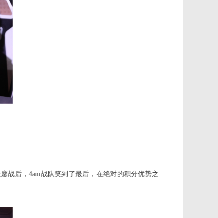
天鏖战后，4am战队笑到了最后，在绝对的积分优势之