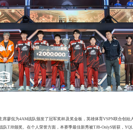
主席廖侃为4AM战队颁发了冠军奖杯及奖金板，英雄体育VSPN联合创始
TJB颁奖。在个人荣誉方面，本赛季最佳新秀被TJB-OnlyS斩获，Y