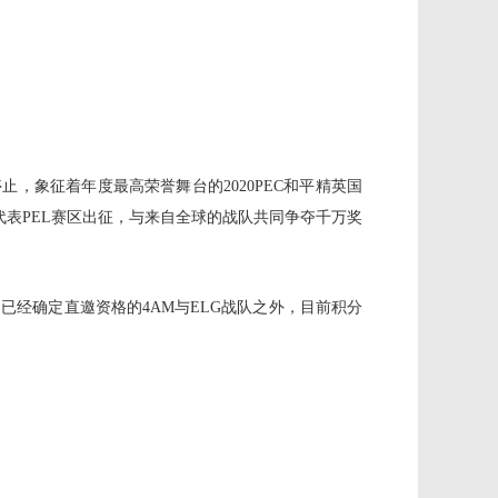
停止，象征着年度最高荣誉舞台的2020PEC和平精英国
格，将代表PEL赛区出征，与来自全球的战队共同争夺千万奖
经确定直邀资格的4AM与ELG战队之外，目前积分