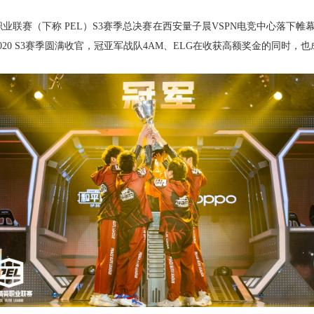
英职业联赛（下称 PEL）S3赛季总决赛在西安量子晨VSPN电竞中心落
2020 S3赛季圆满收官，冠亚军战队4AM、ELG在收获高额奖金的同时，