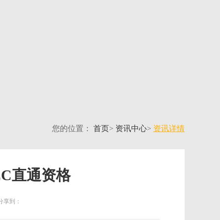
您的位置：
首页
>
资讯中心
>
资讯详情
PEC直通资格
分享到：