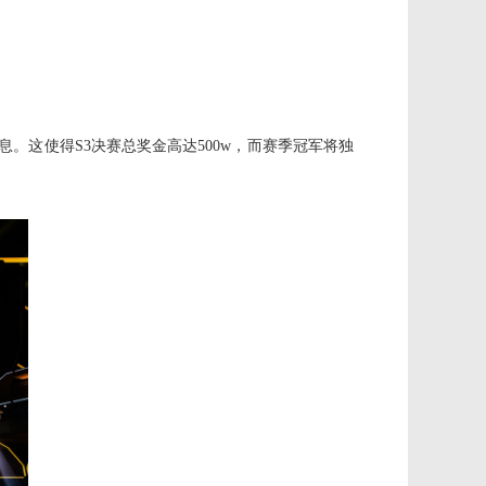
息。这使得S3决赛总奖金高达500w，而赛季冠军将独