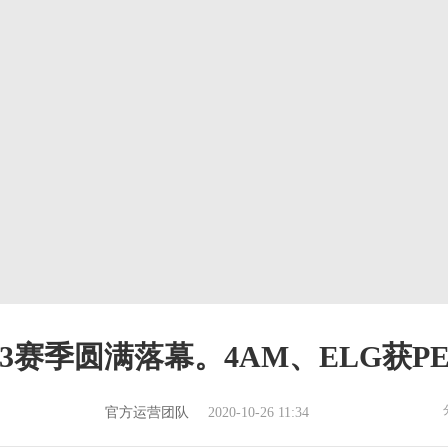
0 S3赛季圆满落幕。4AM、ELG获
官方运营团队
2020-10-26 11:34