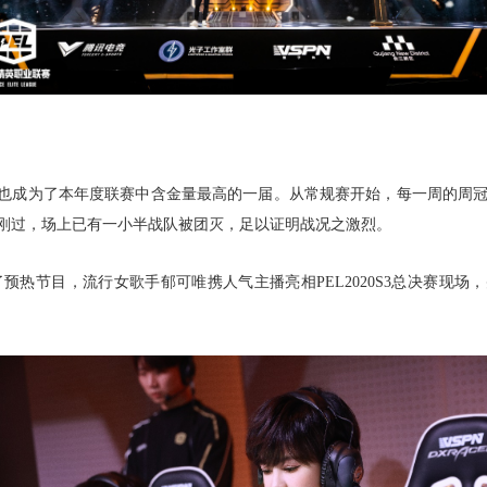
3赛季也成为了本年度联赛中含金量最高的一届。从常规赛开始，每一周的
刚过，场上已有一小半战队被团灭，足以证明战况之激烈。
热节目，流行女歌手郁可唯携人气主播亮相PEL2020S3总决赛现场