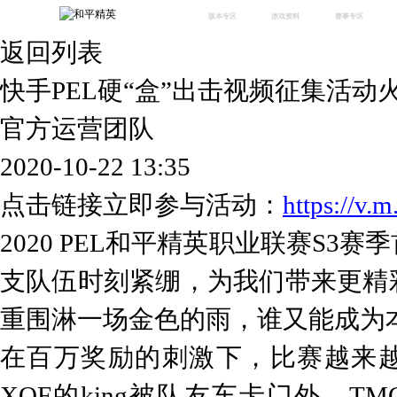
版本专区
游戏资料
赛事专区
返回列表
最新版本
新闻资讯
赛事中心
版本中心
攻略中心
巅峰赛
快手PEL硬“盒”出击视频征集活动
体验服
视频中心
授权赛
腾
绿洲启元
武器库
官方运营团队
故事站
2020-10-22 13:35
点击链接立即参与活动：
https://v
2020 PEL和平精英职业联赛S
支队伍时刻紧绷，为我们带来更精
重围淋一场金色的雨，谁又能成为
在百万奖励的刺激下，比赛越来越
XQF的king被队友车卡门外，