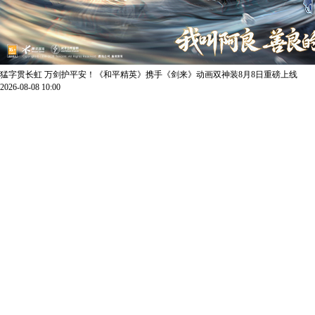
猛字贯长虹 万剑护平安！《和平精英》携手《剑来》动画双神装8月8日重磅上线
2026-08-08 10:00