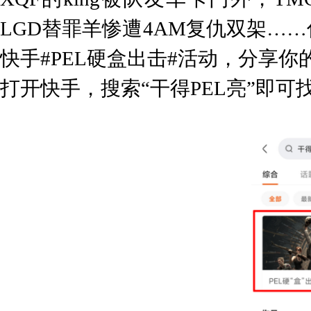
LGD替罪羊惨遭4AM复仇双架…
快手#PEL硬盒出击#活动，分享
打开快手，搜索“干得PEL亮”即可