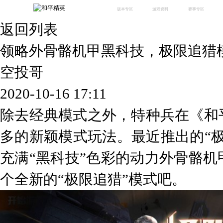
版本专区
游戏资料
赛事专区
返回列表
最新版本
新闻资讯
赛事中心
版本中心
攻略中心
巅峰赛
领略外骨骼机甲黑科技，极限追猎
体验服
视频中心
授权赛
腾
绿洲启元
武器库
空投哥
故事站
2020-10-16 17:11
除去经典模式之外，特种兵在《和
多的新颖模式玩法。最近推出的“
充满“黑科技”色彩的动力外骨骼
个全新的“极限追猎”模式吧。