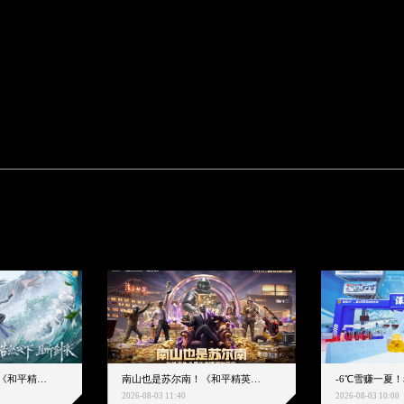
浩然天下且听剑来！《和平精英》携手《剑来》动画重磅联动来袭
南山也是苏尔南！《和平精英》地铁逃生2周年爽赚派对重磅来袭
2026-08-03 11:40
2026-08-03 10:00