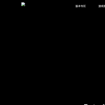
版本专区
游戏
最新版本
新闻
版本中心
攻略
体验服
视频
绿洲启元
武器
故事