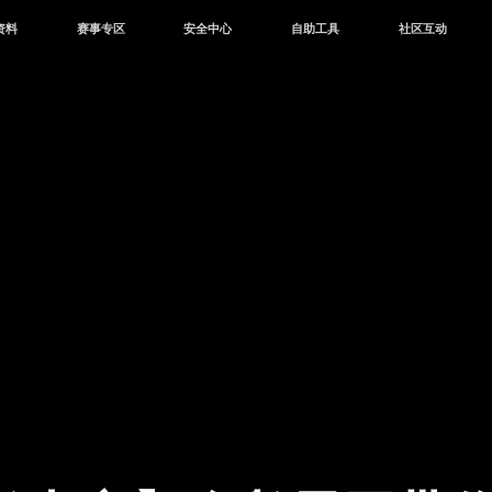
资料
赛事专区
安全中心
自助工具
社区互动
资讯
赛事中心
安全站
CDK兑换
和平营地
中心
巅峰赛
成长守护平台
客服专区
官方公众号
中心
授权赛
腾讯游戏防沉迷
作者入驻
微信用户社区
库
高校认证
QQ用户社区
站
官方微博