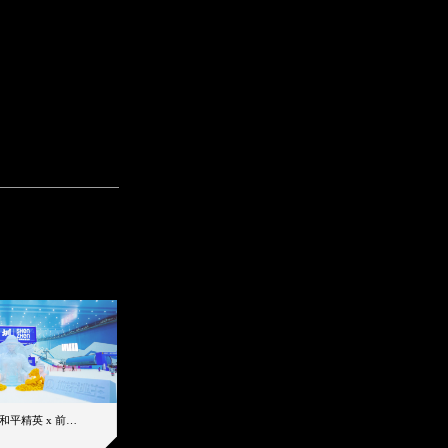
-6℃雪赚一夏！和平精英 x 前海冰雪世界 8月潮雪节，万份补给已就位
坐标加密护航，实力决胜精英战场
2026-07-30 18:50
2026-07-29 