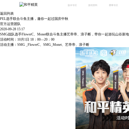
版本专区
游戏资料
赛事专区
返回列表
最新版本
新闻资讯
赛事中心
PEL选手联合斗鱼主播，邀你一起过国庆中秋
版本中心
攻略中心
巅峰赛
官方运营团队
2020-09-28 15:17
体验服
视频中心
授权赛
腾
SMG战队选手FlowerC、Monet联合斗鱼主播艺帝帝、浪子断，带你一起游玩山
绿洲启元
武器库
活动时间：10月1日 18：00—20：00
故事站
活动主播：SMG _FlowerC、SMG_Monet、艺帝帝、浪子断