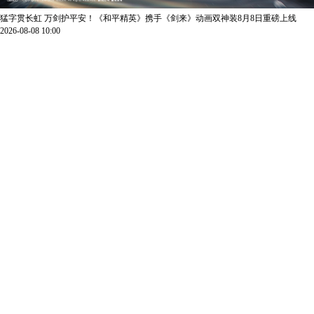
猛字贯长虹 万剑护平安！《和平精英》携手《剑来》动画双神装8月8日重磅上线
2026-08-08 10:00