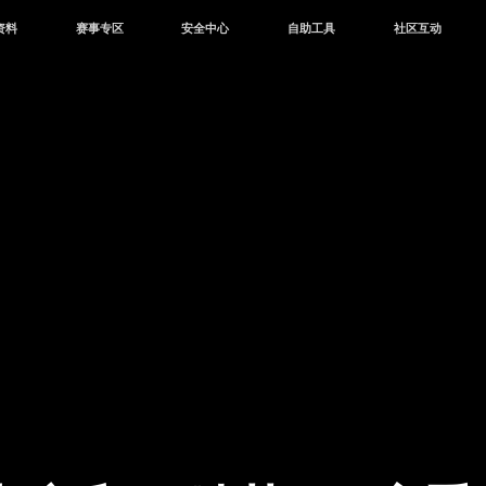
资料
赛事专区
安全中心
自助工具
社区互动
资讯
赛事中心
安全站
CDK兑换
和平营地
中心
巅峰赛
成长守护平台
客服专区
官方公众号
中心
授权赛
腾讯游戏防沉迷
作者入驻
微信用户社区
库
高校认证
QQ用户社区
站
官方微博