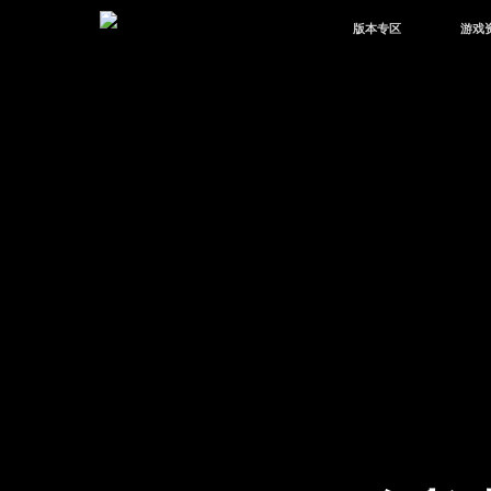
版本专区
游戏
最新版本
新闻
版本中心
攻略
体验服
视频
绿洲启元
武器
故事