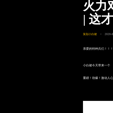
火力
| 这
策划小白裙
2020-0
亲爱的特种兵们！！
小白裙今天带来一个
重磅！劲爆！激动人