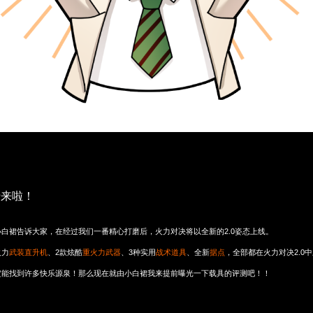
于来啦！
白裙告诉大家，在经过我们一番精心打磨后，火力对决将以全新的2.0姿态上线。
火力
武装直升机
、2款炫酷
重火力武器
、3种实用
战术道具
、全新
据点
，全部都在火力对决2.0
定能找到许多快乐源泉！那么现在就由小白裙我来提前曝光一下载具的评测吧！！