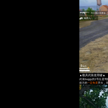
▲载具武装使用键▲
武装buggy的1号位是
前方的
一定角度
开火，