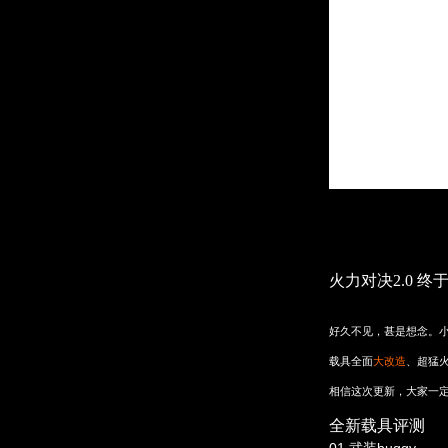
火力对决2.0
终
好久不见，甚是想念。小
载具全面
大改造
、超猛
相信这次更新，大家一
全新载具评测