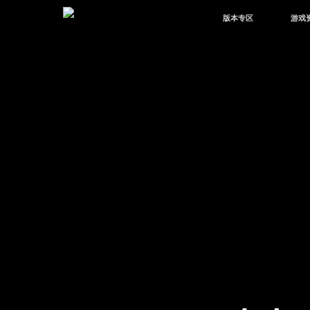
版本专区
游戏
最新版本
新闻
版本中心
攻略
体验服
视频
绿洲启元
武器
故事