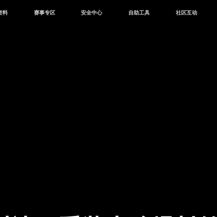
资料
赛事专区
安全中心
自助工具
社区互动
资讯
赛事中心
安全站
CDK兑换
和平营地
中心
巅峰赛
成长守护平台
客服专区
官方公众号
中心
授权赛
腾讯游戏防沉迷
作者入驻
微信用户社区
库
高校认证
QQ用户社区
站
官方微博