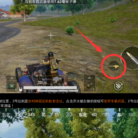
驾驶位置，2号位则是
加特林固定机枪射击位
。点击开火键左侧的按钮可
使用车载武器
。2号位
非常滴猛！