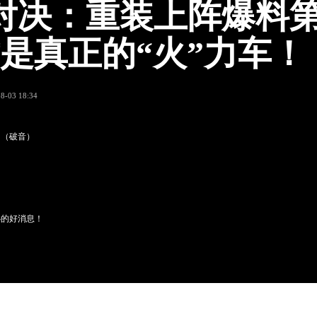
对决：重装上阵爆料
才是真正的“火”力车！
8-03 18:34
！（破音）
心的好消息！