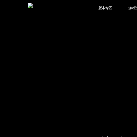
版本专区
游戏
最新版本
新闻
版本中心
攻略
体验服
视频
绿洲启元
武器
故事