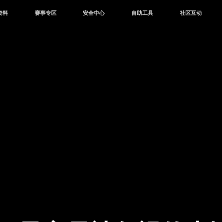
资料
赛事专区
安全中心
自助工具
社区互动
资讯
赛事中心
安全站
CDK兑换
和平营地
中心
巅峰赛
成长守护平台
客服专区
官方公众号
中心
授权赛
腾讯游戏防沉迷
作者入驻
微信用户社区
库
高校认证
QQ用户社区
站
官方微博