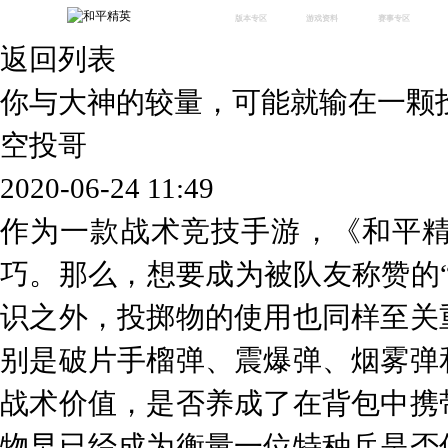
版本专区
游戏资料
赛事专区
返回列表
最新版本
新闻资讯
赛事中心
版本中心
攻略中心
巅峰赛
你与大神的较量，可能就输在一颗
体验服
视频中心
授权赛
腾
绿洲启元
武器库
空投哥
故事站
2020-06-24 11:49
作为一款战术竞技手游，《和平
巧。那么，想要成为被队友称赞的
识之外，投掷物的使用也同样至关
别是破片手榴弹、震爆弹、烟雾弹
战术价值，是否养成了在背包中携
物早已经成为衡量一位特种兵是否