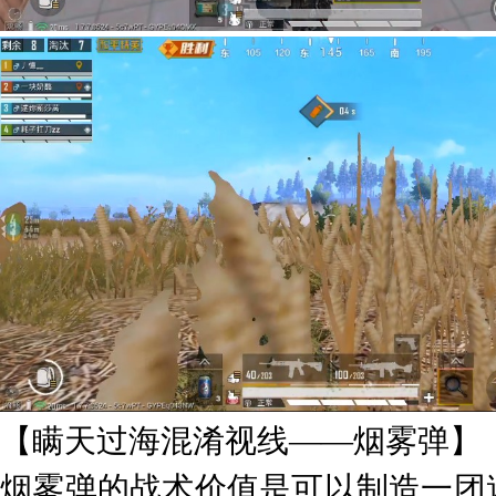
【瞒天过海混淆视线——烟雾弹】
烟雾弹的战术价值是可以制造一团