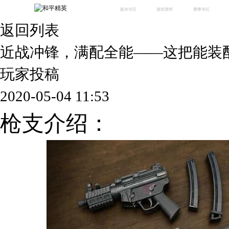
版本专区
游戏资料
赛事专区
返回列表
最新版本
新闻资讯
赛事中心
版本中心
攻略中心
巅峰赛
近战冲锋，满配全能——这把能装
体验服
视频中心
授权赛
腾
绿洲启元
武器库
玩家投稿
故事站
2020-05-04 11:53
枪支介绍：