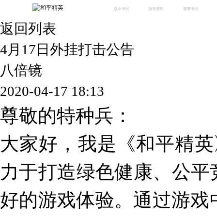
版本专区
游戏资料
赛事专区
返回列表
最新版本
新闻资讯
赛事中心
版本中心
攻略中心
巅峰赛
4月17日外挂打击公告
体验服
视频中心
授权赛
腾
绿洲启元
武器库
八倍镜
故事站
2020-04-17 18:13
尊敬的特种兵：
大家好，我是《和平精英
力于打造绿色健康、公平
好的游戏体验。通过游戏中