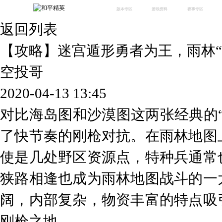
版本专区
游戏资料
赛事专区
返回列表
最新版本
新闻资讯
赛事中心
版本中心
攻略中心
巅峰赛
【攻略】迷宫遁形勇者为王，雨林“
体验服
视频中心
授权赛
腾
绿洲启元
武器库
空投哥
故事站
2020-04-13 13:45
对比海岛图和沙漠图这两张经典的
了快节奏的刚枪对抗。在雨林地图
使是几处野区资源点，特种兵通常
狭路相逢也成为雨林地图战斗的一
阔，内部复杂，物资丰富的特点吸
刚枪之地。