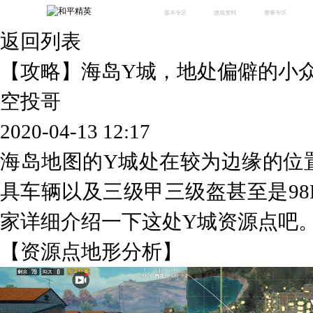
版本专区
游戏资料
赛事专区
返回列表
最新版本
新闻资讯
赛事中心
版本中心
攻略中心
巅峰赛
【攻略】海岛Y城，地处偏僻的小
体验服
视频中心
授权赛
腾
绿洲启元
武器库
空投哥
故事站
2020-04-13 12:17
海岛地图的Y城处在较为边缘的位
具车辆以及三级甲三级盔甚至是9
家详细介绍一下这处Y城资源点吧
【资源点地形分析】