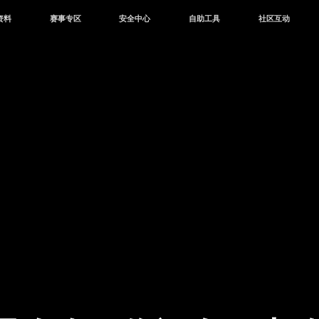
资料
赛事专区
安全中心
自助工具
社区互动
资讯
赛事中心
安全站
CDK兑换
和平营地
中心
巅峰赛
成长守护平台
客服专区
官方公众号
中心
授权赛
腾讯游戏防沉迷
作者入驻
微信用户社区
库
高校认证
QQ用户社区
站
官方微博