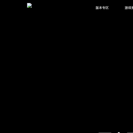
版本专区
游戏
最新版本
新闻
版本中心
攻略
体验服
视频
绿洲启元
武器
故事