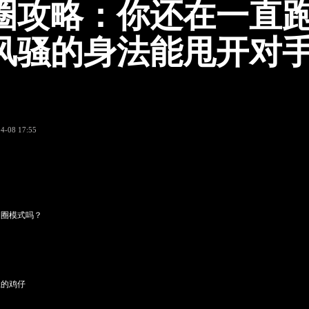
圈攻略：你还在一直
风骚的身法能甩开对手
4-08 17:55
中圈模式吗？
径的鸡仔