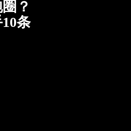
跑圈？
10条