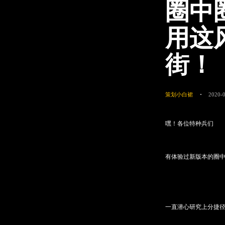
圈中
用这
街！
策划小白裙
2020-0
嘿！各位特种兵们
有体验过新版本的圈
一直潜心研究上分捷