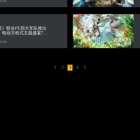
10:00
英》联合FE四大车队推出
！电动方程式主题盛宴7月
10:00
1
2
3
4
5