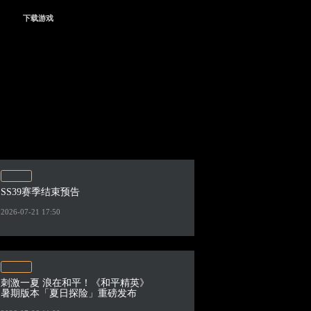
下载游戏
SS39赛季结束预告
2026-07-21 17:50
刺激一夏 浪在和平！《和平精英》
暑期版本「夏日探险」重磅发布