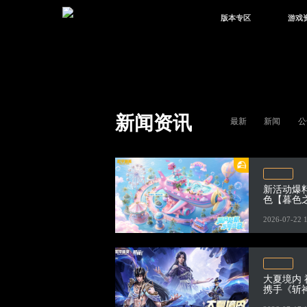
版本专区
游戏
最新版本
新闻
版本中心
攻略
体验服
视频
绿洲启元
武器
新闻资讯
最新
新闻
公
故事
新活动爆
色【暮色
平精英首
2026-07-22 
大夏境内
携手《斩
定皮肤