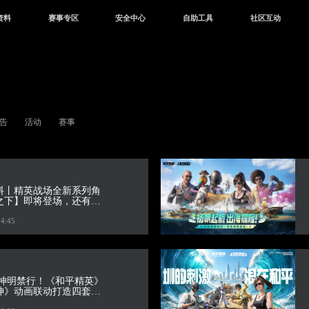
资料
赛事专区
安全中心
自助工具
社区互动
资讯
赛事中心
安全站
CDK兑换
和平营地
中心
巅峰赛
成长守护平台
客服专区
官方公众号
中心
授权赛
腾讯游戏防沉迷
作者入驻
微信用户社区
库
高校认证
QQ用户社区
告
活动
赛事
站
官方微博
料丨精英战场全新系列角
之下】即将登场，还有和
个运输机皮肤等你获取！
14:45
 神明禁行！《和平精英》
神》动画联动打造四套限