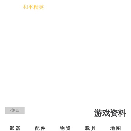
和平精英
全球玩家的竞技冒险世界
<返回
游戏资料
武 器
配 件
物 资
载 具
地 图