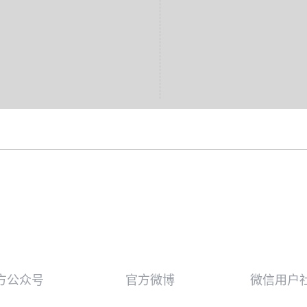
方公众号
官方微博
微信用户