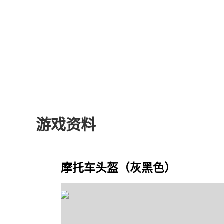
游戏资料
摩托车头盔（灰黑色）