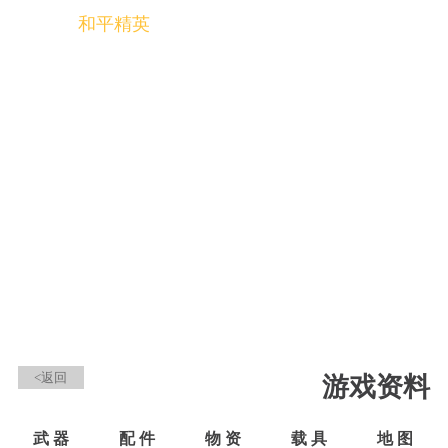
和平精英
全球玩家的竞技冒险世界
<返回
游戏资料
武 器
配 件
物 资
载 具
地 图