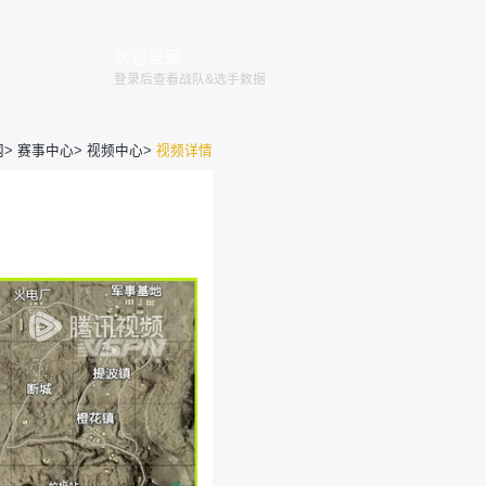
赛程
赛事
俱乐部
赛事规则
全国大赛
巅峰赛
官网
>
赛事
赛 W3D2 ABD组 第1场 沙漠FPP
运营团队
2020-04-26 09:54