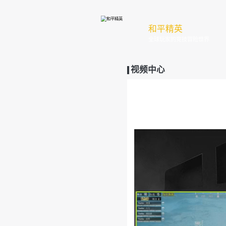
和
全
视频中