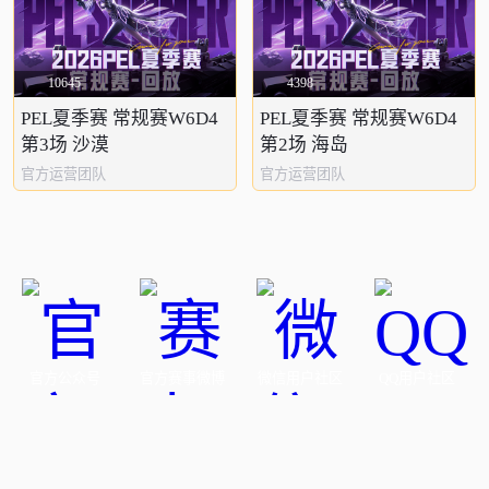
10645
4398
PEL夏季赛 常规赛W6D4
PEL夏季赛 常规赛W6D4
第3场 沙漠
第2场 海岛
官方运营团队
官方运营团队
官方公众号
官方赛事微博
微信用户社区
QQ用户社区