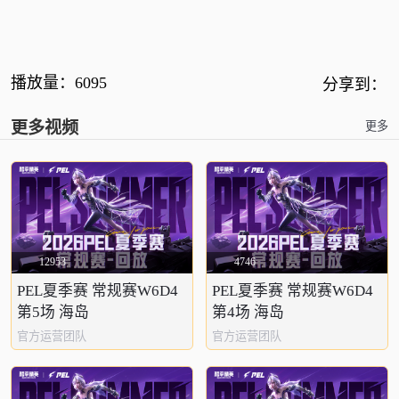
播放量：
6095
分享到：
更多视频
更多
12953
4746
PEL夏季赛 常规赛W6D4
PEL夏季赛 常规赛W6D4
第5场 海岛
第4场 海岛
官方运营团队
官方运营团队