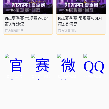
10645
4398
PEL夏季赛 常规赛W6D4
PEL夏季赛 常规赛W6D4
第3场 沙漠
第2场 海岛
官方运营团队
官方运营团队
官方公众号
官方赛事微博
微信用户社区
QQ用户社区