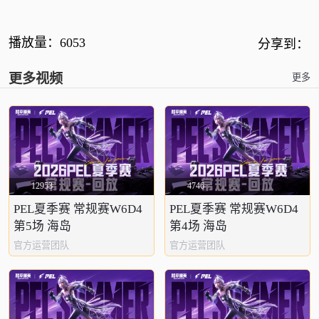
播放量：
6053
分享到：
更多视频
更多
12953
4746
PEL夏季赛 常规赛W6D4
PEL夏季赛 常规赛W6D4
第5场 海岛
第4场 海岛
官方运营团队
官方运营团队