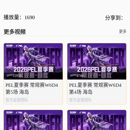
播放量：
1690
分享到：
更多视频
更多
12953
4746
PEL夏季赛 常规赛W6D4
PEL夏季赛 常规赛W6D4
第5场 海岛
第4场 海岛
官方运营团队
官方运营团队