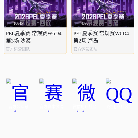
10645
4398
PEL夏季赛 常规赛W6D4
PEL夏季赛 常规赛W6D4
第3场 沙漠
第2场 海岛
官方运营团队
官方运营团队
官方公众号
官方赛事微博
微信用户社区
QQ用户社区