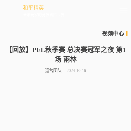
和平精英
全球玩家的竞技冒险世界
视频中心
【回放】PEL秋季赛 总决赛冠军之夜 第1
场 雨林
运营团队
2024-10-16