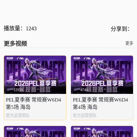
播放量：
1243
分享到：
更多视频
更多
12953
4746
PEL夏季赛 常规赛W6D4
PEL夏季赛 常规赛W6D4
第5场 海岛
第4场 海岛
官方运营团队
官方运营团队